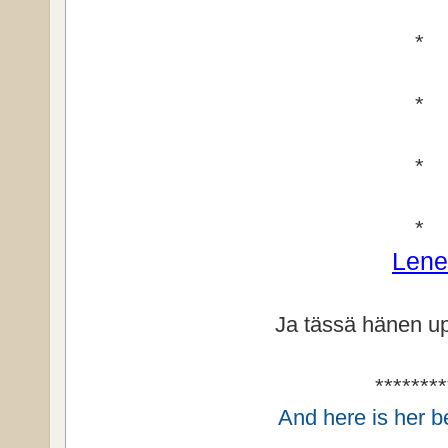
*
*
*
*
Lene
Ja tässä hänen up
********
And here is her b