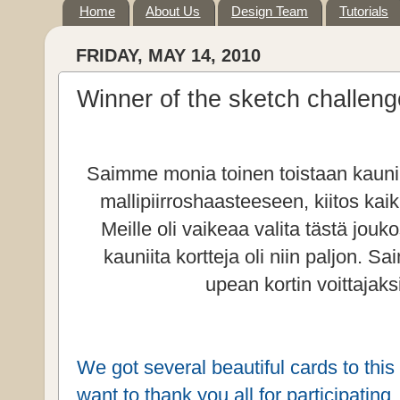
Home
About Us
Design Team
Tutorials
FRIDAY, MAY 14, 2010
Winner of the sketch challeng
Saimme monia toinen toistaan kauni
mallipiirroshaasteeseen, kiitos kaiki
Meille oli vaikeaa valita tästä jouko
kauniita kortteja oli niin paljon. S
upean kortin voittajaksi
We got several beautiful cards to th
want to thank you all for participating