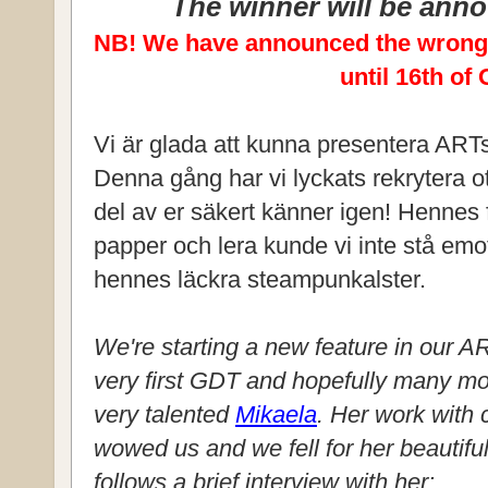
The winner will be ann
NB! We have announced the wrong d
until 16th of
Vi är glada att kunna presentera ART
Denna gång har vi lyckats rekrytera ot
del av er säkert känner igen! Hennes 
papper och lera kunde vi inte stå emot 
hennes läckra steampunkalster.
We're starting a new feature in our 
very first GDT and hopefully many mo
very talented
Mikaela
. Her work with 
wowed us and we fell for her beautifu
follows a brief interview with her: