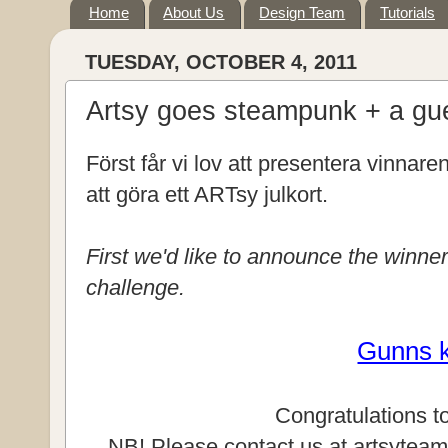
Home
About Us
Design Team
Tutorials
TUESDAY, OCTOBER 4, 2011
Artsy goes steampunk + a gu
Först får vi lov att presentera vinnar
att göra ett ARTsy julkort.
First we'd like to announce the winne
challenge.
Gunns k
Congratulations t
NB! Please contact us at artsyteam