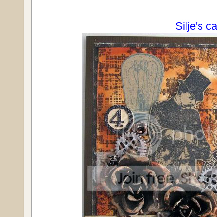
Silje's c